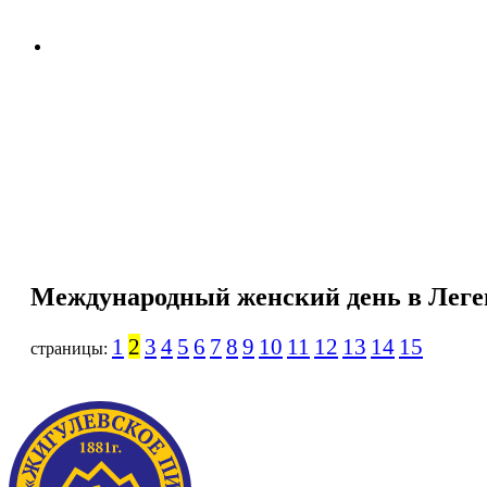
Политика обработки
персональных данных
Международный женский день в Легенд
1
2
3
4
5
6
7
8
9
10
11
12
13
14
15
страницы: