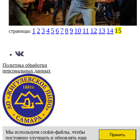
1
2
3
4
5
6
7
8
9
10
11
12
13
14
15
страницы:
Политика обработки
персональных данных
Сайт доступен только для лиц старше 18 лет
Мы используем cookie-файлы, чтобы
Принять
Подтвердите ваш возраст
постоянно улучшать и обновлять наш