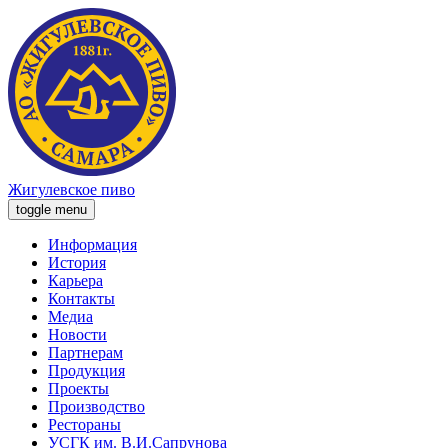
Жигулевское пиво
toggle menu
Информация
История
Карьера
Контакты
Медиа
Новости
Партнерам
Продукция
Проекты
Производство
Рестораны
УСГК им. В.И.Сапрунова