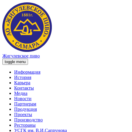
Жигулевское пиво
toggle menu
Информация
История
Карьера
Контакты
Медиа
Новости
Партнерам
Продукция
Проекты
Производство
Рестораны
УСГК им. В.И.Сапрунова