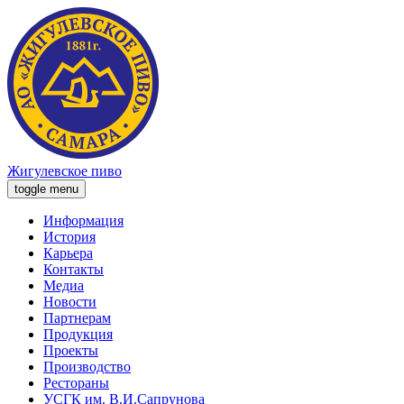
Жигулевское пиво
toggle menu
Информация
История
Карьера
Контакты
Медиа
Новости
Партнерам
Продукция
Проекты
Производство
Рестораны
УСГК им. В.И.Сапрунова