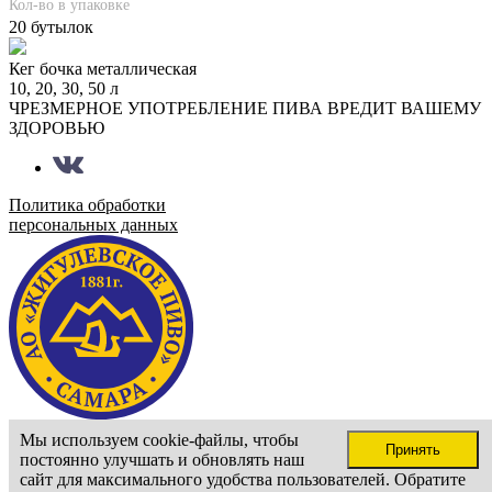
Кол-во в упаковке
20 бутылок
Кег бочка металлическая
10, 20, 30, 50 л
ЧРЕЗМЕРНОЕ УПОТРЕБЛЕНИЕ ПИВА ВРЕДИТ ВАШЕМУ
ЗДОРОВЬЮ
Политика обработки
персональных данных
Сайт доступен только для лиц старше 18 лет
Мы используем cookie-файлы, чтобы
Принять
Подтвердите ваш возраст
постоянно улучшать и обновлять наш
Мне больше 18 лет
сайт для максимального удобства пользователей. Обратите